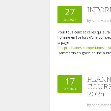
INFOR
27
Sep 2024
by
Anne-Marie 
Pour tous ceux et celles qui aurai
homme en live lors d’une compétit
la page
Ses prochaines compétitions – A
Dammartin en goele et une autre 
PLANN
17
COURS
Sep 2024
2024
by
Anne-Marie 