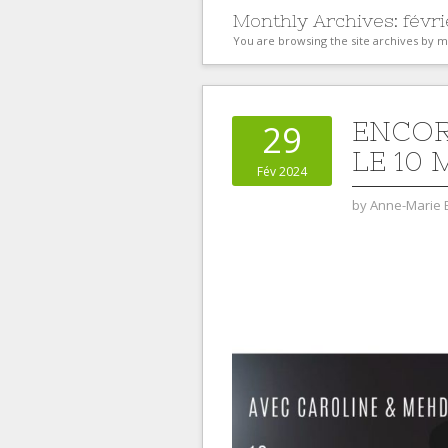
Monthly Archives:
févr
You are browsing the site archives by 
ENCOR
29
LE 10
Fév 2024
by
Anne-Marie 