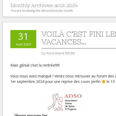
Monthly Archives:
août 2024
You are browsing the site archives by month.
VOILÀ C’EST FINI LE
31
VACANCES…
Août 2024
by
Anne-Marie BRUIN
Mais génial c’est la rentrée!!!!!!
Vous nous avez manqué ! Venez nous retrouver au forum des a
1er septembre 2024 pour une reprise des cours (enfin
le 13