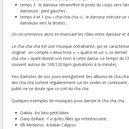
temps 3 : le danseur retransfère le poids du corps vers l’arri
danseuse : pied gauche) ;
temps 4 et 1 (ou « cha-cha-cha ») : le danseur exécute un 
danseuse vers la droite) ;
On recommence alors en inversant les rôles entre danseur et 
Le cha-cha-cha est une musique entraînante, qui se caractéri
original : on compte « deux-trois », « quatre-et-un », ce dernie
cha-cha » ayant donné son nom à cette danse. Le tempo du Ch
souvent autour de 100/120 bpm (pulsations à la minute).
Peu d’artistes de nos jours enregistrent des albums de cha-ch
des cha cha sortent régulièrement sur les ondes et continuent
public ne se doute que ce soit du cha cha.
Quelques exemples de musiques pour danser le cha cha cha :
Dalida- Itsi bitsi petit bikini
Dany Brillant- Y a qu’les filles qui m’intéressent ;
Elli Medeiros- A bailar Calypso