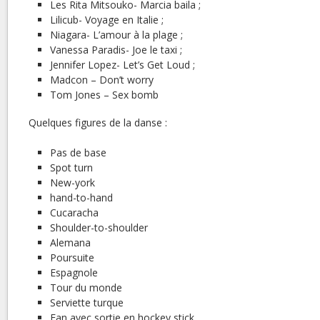
Les Rita Mitsouko- Marcia baila ;
Lilicub- Voyage en Italie ;
Niagara- L’amour à la plage ;
Vanessa Paradis- Joe le taxi ;
Jennifer Lopez- Let’s Get Loud ;
Madcon – Don’t worry
Tom Jones – Sex bomb
Quelques figures de la danse :
Pas de base
Spot turn
New-york
hand-to-hand
Cucaracha
Shoulder-to-shoulder
Alemana
Poursuite
Espagnole
Tour du monde
Serviette turque
Fan avec sortie en hockey stick