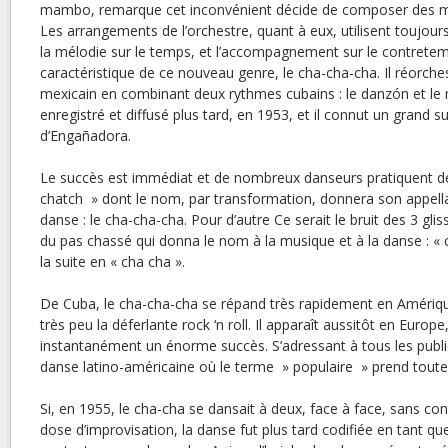
mambo, remarque cet inconvénient décide de composer des m
Les arrangements de l’orchestre, quant à eux, utilisent toujou
la mélodie sur le temps, et l’accompagnement sur le contrete
caractéristique de ce nouveau genre, le cha-cha-cha. Il réorch
mexicain en combinant deux rythmes cubains : le danzón et l
enregistré et diffusé plus tard, en 1953, et il connut un grand 
d’Engañadora.
Le succès est immédiat et de nombreux danseurs pratiquent d
chatch » dont le nom, par transformation, donnera son appella
danse : le cha-cha-cha. Pour d’autre Ce serait le bruit des 3 gli
du pas chassé qui donna le nom à la musique et à la danse : « 
la suite en « cha cha ».
De Cuba, le cha-cha-cha se répand très rapidement en Amériq
très peu la déferlante rock ‘n roll. Il apparaît aussitôt en Europe
instantanément un énorme succès. S’adressant à tous les public
danse latino-américaine où le terme » populaire » prend toute s
Si, en 1955, le cha-cha se dansait à deux, face à face, sans c
dose d’improvisation, la danse fut plus tard codifiée en tant q