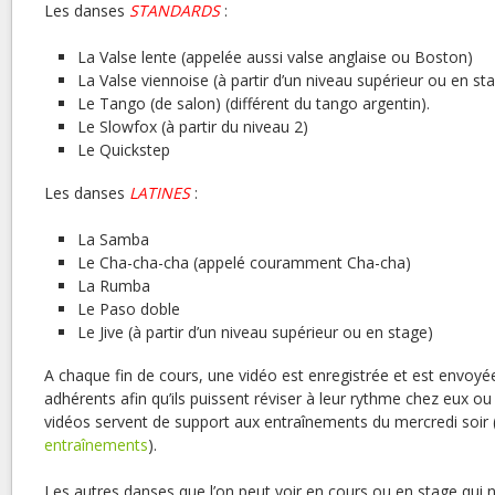
Les danses
STANDARDS
:
La Valse lente (appelée aussi valse anglaise ou Boston)
La Valse viennoise (à partir d’un niveau supérieur ou en st
Le Tango (de salon) (différent du tango argentin).
Le Slowfox (à partir du niveau 2)
Le Quickstep
Les danses
LATINES
:
La Samba
Le Cha-cha-cha (appelé couramment Cha-cha)
La Rumba
Le Paso doble
Le Jive (à partir d’un niveau supérieur ou en stage)
A chaque fin de cours, une vidéo est enregistrée et est envo
adhérents afin qu’ils puissent réviser à leur rythme chez eux ou
vidéos servent de support aux entraînements du mercredi soir (
entraînements
).
Les autres danses que l’on peut voir en cours ou en stage qui n