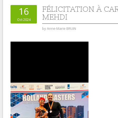
FÉLICITATION À CA
16
MEHDI
Oct 2024
by
Anne-Marie BRUIN