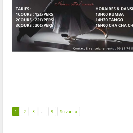
1
2
3
…
9
Suivant »